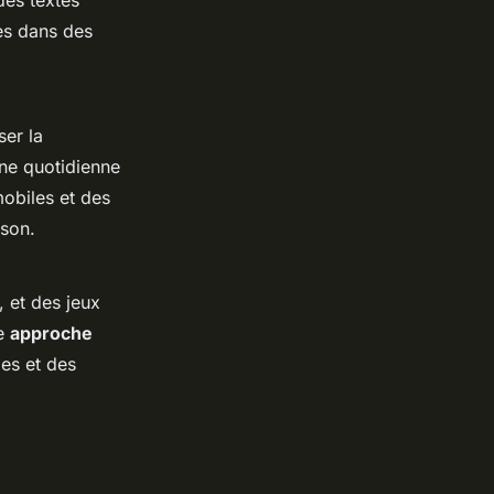
des textes
es dans des
ser la
ine quotidienne
mobiles et des
ison.
 et des jeux
ne
approche
bes et des