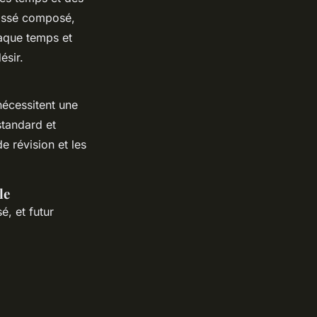
passé composé,
haque temps et
ésir.
 nécessitent une
standard et
 révision et les
le
, et futur