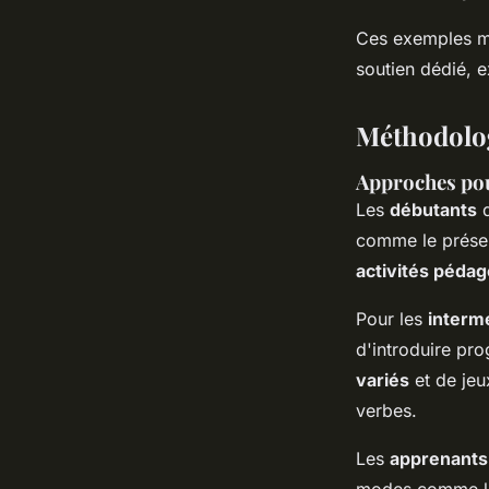
Ces exemples mo
soutien dédié, 
Méthodolog
Approches pou
Les
débutants
d
comme le prése
activités péda
Pour les
interm
d'introduire pro
variés
et de jeu
verbes.
Les
apprenants