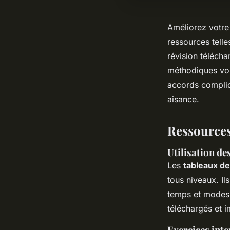
Améliorez votre
ressources telle
révision télécha
méthodiques vous
accords compliq
aisance.
Ressources 
Utilisation d
Les
tableaux d
tous niveaux. Il
temps et modes, 
téléchargés et i
Exercices inte