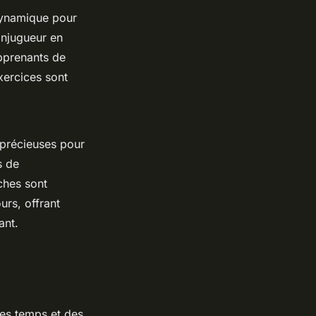
ynamique pour
onjugueur en
pprenants de
xercices sont
précieuses pour
s de
ches sont
rs, offrant
ant.
des temps et des