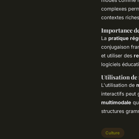
modes comme le s
complexes perme
contextes riches
Importance de 
La
pratique rég
conjugaison fra
et utiliser des
r
logiciels éducat
Utilisation de
L'utilisation de
m
interactifs peut
multimodale
qui
structures gram
Culture