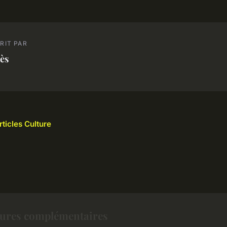
RIT PAR
ès
rticles Culture
tures complémentaires