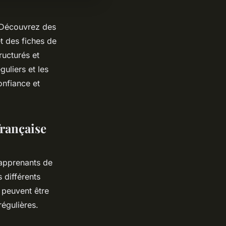
. Découvrez des
et des fiches de
ructurés et
uliers et les
onfiance et
française
 apprenants de
 différents
x peuvent être
régulières.