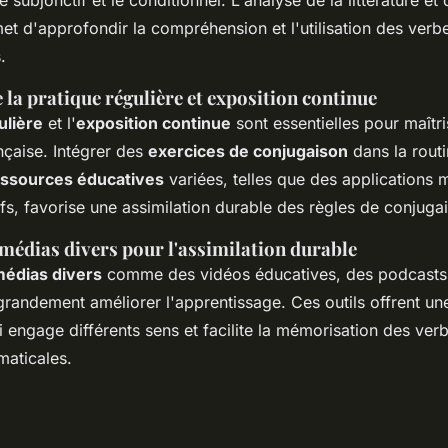
ubjonctif et le conditionnel. L'analyse de la littérature et 
t d'approfondir la compréhension et l'utilisation des verb
.
la pratique régulière et exposition continue
ulière
et l'
exposition continue
sont essentielles pour maîtri
nçaise. Intégrer des
exercices de conjugaison
dans la rout
essources éducatives
variées, telles que des applications 
ifs, favorise une assimilation durable des règles de conjuga
 médias divers pour l'assimilation durable
édias divers
comme des vidéos éducatives, des podcasts,
 grandement améliorer l'apprentissage. Ces outils offrent u
 engage différents sens et facilite la mémorisation des ver
maticales.