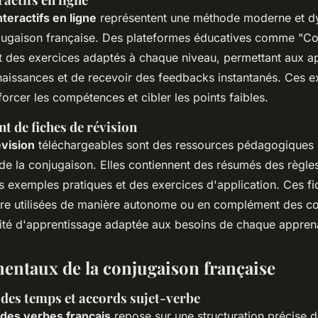
teractifs en ligne
représentent une méthode moderne et d
njugaison française. Des plateformes éducatives comme "C
t des exercices adaptés à chaque niveau, permettant aux a
nnaissances et de recevoir des feedbacks instantanés. Ces e
orcer les compétences et cibler les points faibles.
t de fiches de révision
évision
téléchargeables sont des ressources pédagogiques 
 de la conjugaison. Elles contiennent des résumés des règle
s exemples pratiques et des exercices d'application. Ces fi
re utilisées de manière autonome ou en complément des cou
bilité d'apprentissage adaptée aux besoins de chaque appren
entaux de la conjugaison française
 des temps et accords sujet-verbe
des verbes français
repose sur une structuration précise 