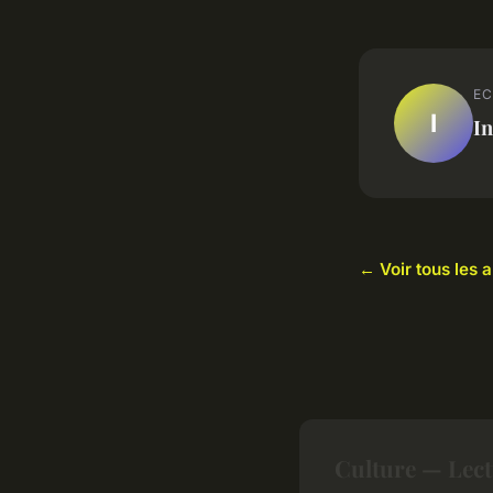
EC
I
In
← Voir tous les a
Culture — Lec