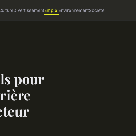
Culture
Divertissement
Emploi
Environnement
Société
els pour
rière
cteur