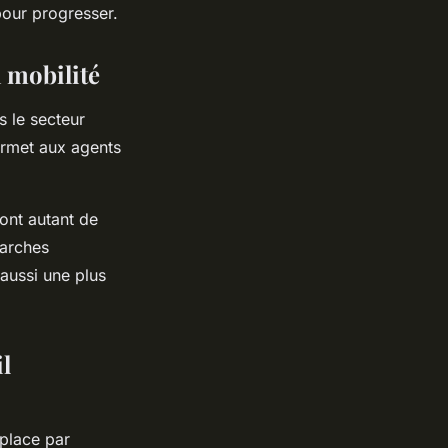
pour progresser.
a mobilité
s le secteur
permet aux agents
ont autant de
marches
aussi une plus
l
place par