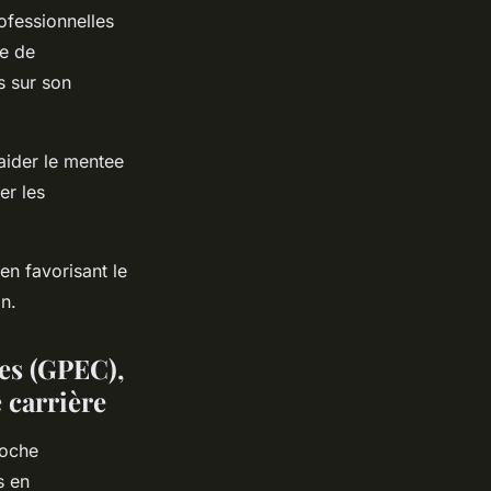
ofessionnelles
ie de
s sur son
 aider le mentee
er les
en favorisant le
n.
es (GPEC),
 carrière
roche
s en