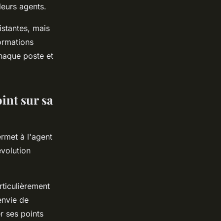
leurs agents.
stantes, mais
formations
haque poste et
oint sur sa
ermet à l'agent
évolution
rticulièrement
nvie de
r ses points