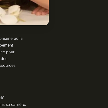
domaine où la
oppement
ace pour
n des
essources
clé
ns sa carrière.