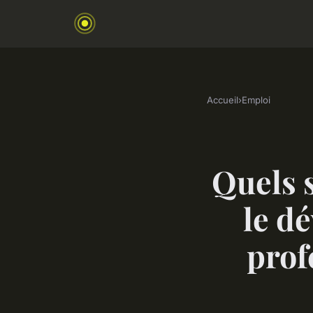
Accueil
›
Emploi
Quels s
le d
prof