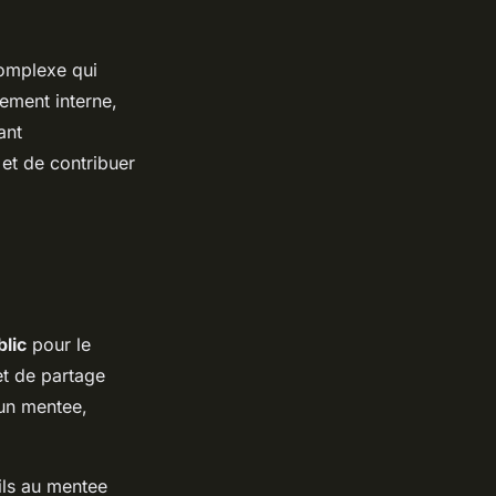
complexe qui
tement interne,
ant
et de contribuer
lic
pour le
et de partage
 un mentee,
ils au mentee