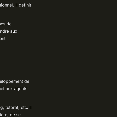
nnel. Il définit
nes de
pondre aux
ent
éveloppement de
met aux agents
tutorat, etc. Il
ière, de se